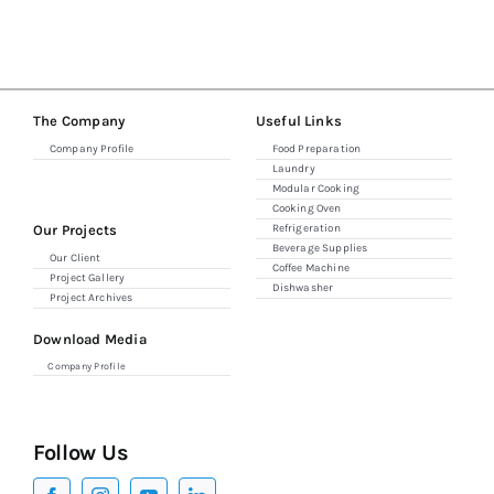
The Company
Useful Links
Company Profile
Food Preparation
Laundry
Modular Cooking
Cooking Oven
Our Projects
Refrigeration
Beverage Supplies
Our Client
Coffee Machine
Project Gallery
Dishwasher
Project Archives
Download Media
Company Profile
Follow Us