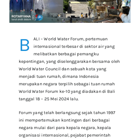
Combi Ovens
Refrigerators
B
ALI – World Water Forum, pertemuan
internasional terbesar di sektor air yang
melibatkan berbagai pemangku
Espresso & Grinders
kepentingan, yang diselenggarakan bersama oleh
World Water Council dan sebuah kota yang
Storage & Shelving
menjadi tuan rumah, dimana Indonesia
merupakan negara terpilih sebagai tuan rumah
World Water Forum ke-10 yang diadakan di Bali
tanggal 18 – 25 Mei 2024 lalu.
Forum yang telah berlangsung sejak tahun 1997
ini mempertemukan kontingen dari berbagai
negara mulai dari para kepala negara, kepala
organisasi internasional, pejabat pemerintah