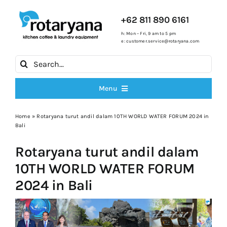
Skip
to
+62 811 890 6161
content
h: Mon – Fri, 9 am to 5 pm
e:
customer.service@rotaryana.com
Search
for:
Menu
All Products
Home
»
Rotaryana turut andil dalam 10TH WORLD WATER FORUM 2024 in
Bali
Rotaryana turut andil dalam
Cooking Ranges
10TH WORLD WATER FORUM
2024 in Bali
Fryers
Ice Machines